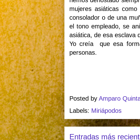
hemos denostado siempre.
mujeres asiáticas como 
consolador o de una muñ
el tono empleado, se ani
asiática, de esa esclava 
Yo creía
que esa forma
personas.
Posted by
Amparo Quint
Labels:
Miriápodos
Entradas más recien