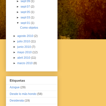
►
sept 09
(1)
►
sept 07
(2)
►
sept 05
(1)
►
sept 03
(1)
▼
sept 01
(1)
Como objetos
►
agosto 2010
(2)
►
julio 2010
(11)
►
junio 2010
(7)
►
mayo 2010
(12)
►
abril 2010
(11)
►
marzo 2010
(8)
Etiquetas
Azogue
(29)
Desde lo más hondo
(58)
Desiderata
(19)