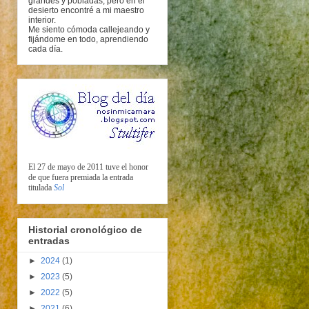
grandes y pobladas, pero en el
desierto encontré a mi maestro
interior.
Me siento cómoda callejeando y
fijándome en todo, aprendiendo
cada día.
El 27 de mayo de 2011 tuve el honor
de que fuera premiada la entrada
titulada
Sol
Historial cronológico de
entradas
►
2024
(1)
►
2023
(5)
►
2022
(5)
►
2021
(6)