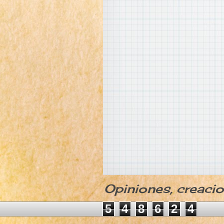
Opiniones, creaci
5
4
8
6
2
4