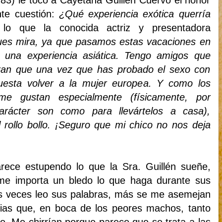
3) le tocó a Cayetana Guillén Cuervo el honor
nte cuestión:
¿Qué experiencia exótica querría
o que la conocida actriz y presentadora
ues mira, ya que pasamos estas vacaciones en
 una experiencia asiática. Tengo amigos que
uran que una vez que has probado el sexo con
cuesta volver a la mujer europea. Y como los
me gustan especialmente (físicamente, por
arácter son como para llevártelos a casa),
rollo bollo. ¡Seguro que mi chico no nos deja
rece estupendo lo que la Sra. Guillén sueñe,
e importa un bledo lo que haga durante sus
s veces leo sus palabras, más se me asemejan
fias que, en boca de los peores machos, tanto