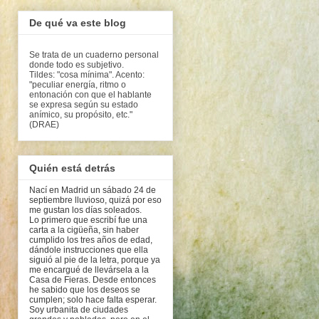
De qué va este blog
Se trata de un cuaderno personal
donde todo es subjetivo.
Tildes: "cosa mínima". Acento:
"peculiar energía, ritmo o
entonación con que el hablante
se expresa según su estado
anímico, su propósito, etc."
(DRAE)
Quién está detrás
Nací en Madrid un sábado 24 de
septiembre lluvioso, quizá por eso
me gustan los días soleados.
Lo primero que escribí fue una
carta a la cigüeña, sin haber
cumplido los tres años de edad,
dándole instrucciones que ella
siguió al pie de la letra, porque ya
me encargué de llevársela a la
Casa de Fieras. Desde entonces
he sabido que los deseos se
cumplen; solo hace falta esperar.
Soy urbanita de ciudades