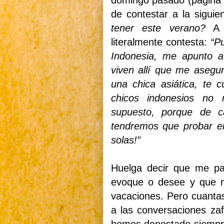
domingo pasado (página 8
de contestar a la siguie
tener este verano?
A l
literalmente contesta:
“P
Indonesia, me apunto a
viven allí que me aseg
una chica asiática, te 
chicos indonesios no 
supuesto, porque de c
tendremos que probar el 
solas!”
Huelga decir que me pa
evoque o desee y que m
vacaciones. Pero cuanta
a las conversaciones za