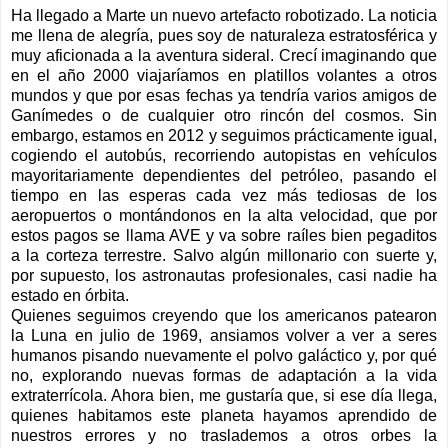
Ha llegado a Marte un nuevo artefacto robotizado. La noticia
me llena de alegría, pues soy de naturaleza estratosférica y
muy aficionada a la aventura sideral. Crecí imaginando que
en el año 2000 viajaríamos en platillos volantes a otros
mundos y que por esas fechas ya tendría varios amigos de
Ganímedes o de cualquier otro rincón del cosmos. Sin
embargo, estamos en 2012 y seguimos prácticamente igual,
cogiendo el autobús, recorriendo autopistas en vehículos
mayoritariamente dependientes del petróleo, pasando el
tiempo en las esperas cada vez más tediosas de los
aeropuertos o montándonos en la alta velocidad, que por
estos pagos se llama AVE y va sobre raíles bien pegaditos
a la corteza terrestre. Salvo algún millonario con suerte y,
por supuesto, los astronautas profesionales, casi nadie ha
estado en órbita.
Quienes seguimos creyendo que los americanos patearon
la Luna en julio de 1969, ansiamos volver a ver a seres
humanos pisando nuevamente el polvo galáctico y, por qué
no, explorando nuevas formas de adaptación a la vida
extraterrícola. Ahora bien, me gustaría que, si ese día llega,
quienes habitamos este planeta hayamos aprendido de
nuestros errores y no traslademos a otros orbes la