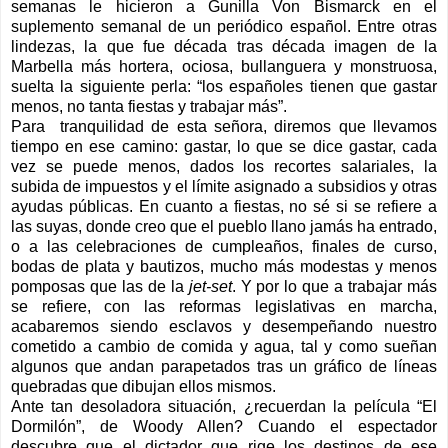
semanas le hicieron a Gunilla Von Bismarck en el
suplemento semanal de un periódico español. Entre otras
lindezas, la que fue década tras década imagen de la
Marbella más hortera, ociosa, bullanguera y monstruosa,
suelta la siguiente perla: “los españoles tienen que gastar
menos, no tanta fiestas y trabajar más”.
Para
tranquilidad de esta señora, diremos que llevamos
tiempo en ese camino: gastar, lo que se dice gastar, cada
vez se puede menos, dados los recortes salariales, la
subida de impuestos y el límite asignado a subsidios y otras
ayudas públicas. En cuanto a fiestas, no sé si se refiere a
las suyas, donde creo que el pueblo llano jamás ha entrado,
o a las celebraciones de cumpleaños, finales de curso,
bodas de plata y bautizos, mucho más modestas y menos
pomposas que las de la
jet-set
. Y por lo que a trabajar más
se refiere, con las reformas legislativas en marcha,
acabaremos siendo esclavos y desempeñando nuestro
cometido a cambio de comida y agua, tal y como sueñan
algunos que andan parapetados tras un gráfico de líneas
quebradas que dibujan ellos mismos.
Ante tan desoladora situación, ¿recuerdan la película “El
Dormilón”, de Woody Allen? Cuando el espectador
descubre que el dictador que rige los destinos de ese