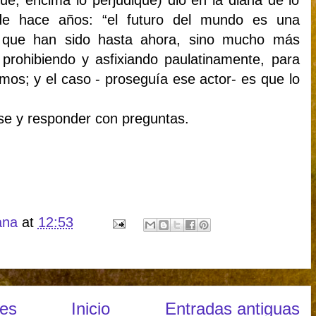
e, encima lo perjudique) dio en la diana de lo
e hace años: “el futuro del mundo es una
s que han sido hasta ahora, sino mucho más
 prohibiendo y asfixiando paulatinamente, para
os; y el caso - proseguía ese actor- es que lo
se y responder con preguntas.
ana
at
12:53
tes
Inicio
Entradas antiguas