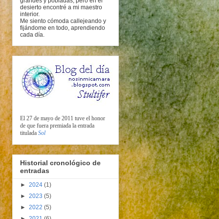
grandes y pobladas, pero en el
desierto encontré a mi maestro
interior.
Me siento cómoda callejeando y
fijándome en todo, aprendiendo
cada día.
El 27 de mayo de 2011 tuve el honor
de que fuera premiada la entrada
titulada
Sol
Historial cronológico de
entradas
►
2024
(1)
►
2023
(5)
►
2022
(5)
►
2021
(6)