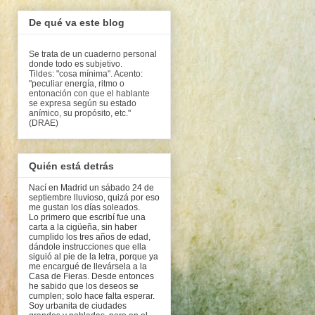
De qué va este blog
Se trata de un cuaderno personal
donde todo es subjetivo.
Tildes: "cosa mínima". Acento:
"peculiar energía, ritmo o
entonación con que el hablante
se expresa según su estado
anímico, su propósito, etc."
(DRAE)
Quién está detrás
Nací en Madrid un sábado 24 de
septiembre lluvioso, quizá por eso
me gustan los días soleados.
Lo primero que escribí fue una
carta a la cigüeña, sin haber
cumplido los tres años de edad,
dándole instrucciones que ella
siguió al pie de la letra, porque ya
me encargué de llevársela a la
Casa de Fieras. Desde entonces
he sabido que los deseos se
cumplen; solo hace falta esperar.
Soy urbanita de ciudades