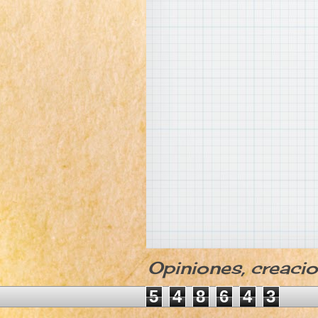
Opiniones, creaci
5
4
8
6
4
3