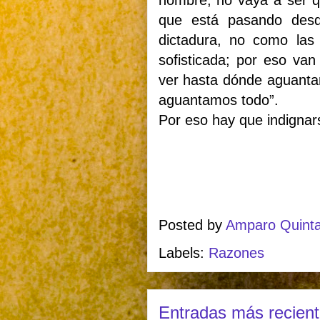
nombre, no vaya a ser qu
que está pasando desd
dictadura, no como la
sofisticada; por eso van
ver hasta dónde aguantam
aguantamos todo”.
Por eso hay que indignar
Posted by
Amparo Quint
Labels:
Razones
Entradas más recien