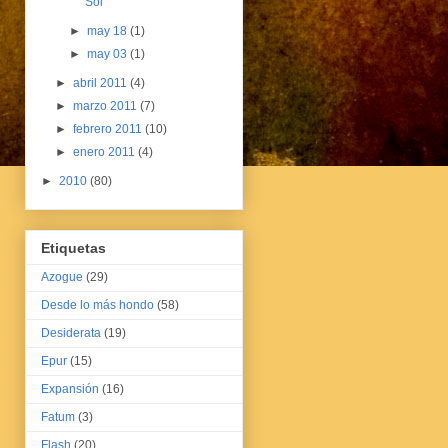
Sol
►
may 18
(1)
►
may 03
(1)
►
abril 2011
(4)
►
marzo 2011
(7)
►
febrero 2011
(10)
►
enero 2011
(4)
►
2010
(80)
Etiquetas
Azogue
(29)
Desde lo más hondo
(58)
Desiderata
(19)
Epur
(15)
Expansión
(16)
Fatum
(3)
Flash
(20)