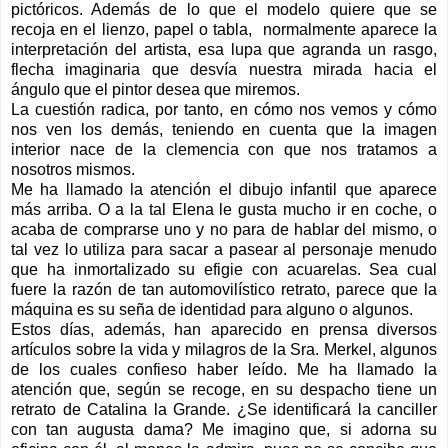
pictóricos. Además de lo que el modelo quiere que se
recoja en el lienzo, papel o tabla,
normalmente aparece la
interpretación del artista, esa lupa que agranda un rasgo,
flecha imaginaria que desvía nuestra mirada hacia el
ángulo que el pintor desea que miremos.
La cuestión radica, por tanto, en cómo nos vemos y cómo
nos ven los demás, teniendo en cuenta que la imagen
interior nace de la clemencia con que nos tratamos a
nosotros mismos.
Me ha llamado la atención el dibujo infantil que aparece
más arriba. O a la tal Elena le gusta mucho ir en coche, o
acaba de comprarse uno y no para de hablar del mismo, o
tal vez lo utiliza para sacar a pasear al personaje menudo
que ha inmortalizado su efigie con acuarelas. Sea cual
fuere la razón de tan automovilístico retrato, parece que la
máquina es su seña de identidad para alguno o algunos.
Estos días, además, han aparecido en prensa diversos
artículos sobre la vida y milagros de la Sra. Merkel, algunos
de los cuales confieso haber leído. Me ha llamado la
atención que, según se recoge, en su despacho tiene un
retrato de Catalina la Grande. ¿Se identificará la canciller
con tan augusta dama? Me imagino que, si adorna su