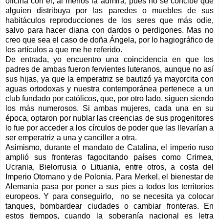
oficina con él, al menos la admira, pues no se concibe que
alguien distribuya por las paredes o muebles de sus
habitáculos reproducciones de los seres que más odie,
salvo para hacer diana con dardos o perdigones. Mas no
creo que sea el caso de doña Ángela, por lo hagiográfico de
los artículos a que me he referido.
De entrada, yo encuentro una coincidencia en que los
padres de ambas fueron fervientes luteranos, aunque no así
sus hijas, ya que la emperatriz se bautizó ya mayorcita con
aguas ortodoxas y nuestra contemporánea pertenece a un
club fundado por católicos, que, por otro lado, siguen siendo
los más numerosos. Si ambas mujeres, cada una en su
época, optaron por nublar las creencias de sus progenitores
lo fue por acceder a los círculos de poder que las llevarían a
ser emperatriz a una y canciller a otra.
Asimismo, d
urante el mandato de Catalina, el imperio ruso
amplió sus fronteras fagocitando países como Crimea,
Ucrania, Bielorrusia o Lituania, entre otros, a costa del
Imperio Otomano y de Polonia. Para Merkel, el bienestar de
Alemania pasa por poner a sus pies a todos los territorios
europeos. Y para conseguirlo,
no se necesita ya colocar
tanques, bombardear ciudades o cambiar fronteras. En
estos tiempos, cuando la soberanía nacional es letra