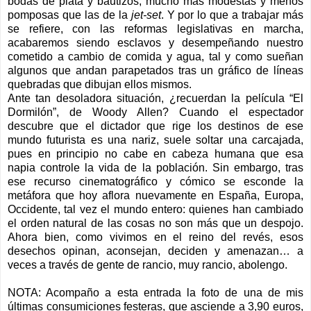
bodas de plata y bautizos, mucho más modestas y menos
pomposas que las de la
jet-set
. Y por lo que a trabajar más
se refiere, con las reformas legislativas en marcha,
acabaremos siendo esclavos y desempeñando nuestro
cometido a cambio de comida y agua, tal y como sueñan
algunos que andan parapetados tras un gráfico de líneas
quebradas que dibujan ellos mismos.
Ante tan desoladora situación, ¿recuerdan la película “El
Dormilón”, de Woody Allen? Cuando el espectador
descubre que el dictador que rige los destinos de ese
mundo futurista es una nariz, suele soltar una carcajada,
pues en principio no cabe en cabeza humana que esa
napia controle la vida de la población. Sin embargo, tras
ese recurso cinematográfico y cómico se esconde la
metáfora que hoy aflora nuevamente en España, Europa,
Occidente, tal vez el mundo entero: quienes han cambiado
el orden natural de las cosas no son más que un despojo.
Ahora bien, como vivimos en el reino del revés, esos
desechos opinan, aconsejan, deciden y amenazan… a
veces a través de gente de rancio, muy rancio, abolengo.
NOTA: Acompaño a esta entrada la foto de una de mis
últimas consumiciones festeras, que asciende a 3,90 euros,