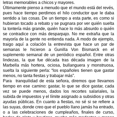
letras memorables a chicos y mayores.
Últimamente pienso a menudo que el mundo está del revés,
pues hace tiempo perdimos el hilo conductor que le daba
sentido a las cosas. De un tiempo a esta parte, es como si
hubieran tocado a rebato y se pugnara por ver quién suelta
la tontería más grande, quién hace lo más absurdo o quién
se contradice con más desparpajo. No me extraña que la
mayoría de la gente no entienda nada. A modo de ejemplo,
traigo aquí a colación la entrevista que hace un par de
semanas le hicieron a Gunilla Von Bismarck en el
suplemento semanal de un periódico español. Entre otras
lindezas, la que fue década tras década imagen de la
Marbella más hortera, ociosa, bullanguera y monstruosa,
suelta la siguiente perla: “los españoles tienen que gastar
menos, no tanta fiestas y trabajar más”.
Para
tranquilidad de esta señora, diremos que llevamos
tiempo en ese camino: gastar, lo que se dice gastar, cada
vez se puede menos, dados los recortes salariales, la
subida de impuestos y el límite asignado a subsidios y otras
ayudas públicas. En cuanto a fiestas, no sé si se refiere a
las suyas, donde creo que el pueblo llano jamás ha entrado,
o a las celebraciones de cumpleaños, finales de curso,