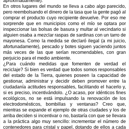
aproximadamente).
En otros lugares del mundo se lleva a cabo algo parecido,
pero reembolsando el dinero de la tasa que la gente pagó al
comprar el producto cuyo recipiente devuelve. Por eso me
sorprende que en municipios como el mío se optara por
inspeccionar las bolsas de basura y multar al vecindario si
alguien osaba a mezclar raspas de sardinas con un tarro de
mayonesa. Como la medida se declaró ilegal (a mi juicio,
afortunadamente), pescado y botes siguen yaciendo juntos
más veces de las que serían recomendables, con gran
perjuicio para el medio ambiente.
¿Para cuándo medidas que fomenten de verdad el
reciclaje? Si bien es verdad que todos somos responsables
del estado de la Tierra, quienes poseen la capacidad de
gestionar, administrar y decidir deben promover entre la
ciudadanía actitudes responsables, facilitando el hacerlo y,
si es preciso, incentivándolo. ¿O acaso, por idénticos fines
ecológicos, no se está impulsando la renovación de los
electrodomésticos, bombillas y ventanas? Creo que,
mientras se expande el ejemplo de otras ciudades y los de
arriba deciden si incentivar o no, bastaría con que se llevara
a la práctica algo muy sencillo: incrementar el número de
contenedores para cristal y papel, dotando de ellos a cada