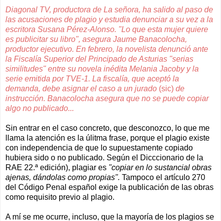
Diagonal TV, productora de La señora, ha salido al paso de
las acusaciones de plagio y estudia denunciar a su vez a la
escritora Susana Pérez-Alonso. "Lo que esta mujer quiere
es publicitar su libro", asegura Jaume Banacolocha,
productor ejecutivo. En febrero, la novelista denunció ante
la Fiscalía Superior del Principado de Asturias "serias
similitudes" entre su novela inédita Melania Jacoby y la
serie emitida por TVE-1. La fiscalía, que aceptó la
demanda, debe asignar el caso a un jurado
(sic)
de
instrucción. Banacolocha asegura que no se puede copiar
algo no publicado...
Sin entrar en el caso concreto, que desconozco, lo que me
llama la atención es la úlitma frase, porque el plagio existe
con independencia de que lo supuestamente copiado
hubiera sido o no publicado.
Según el Dicccionario de la
RAE 22.ª edición), plagiar es
"copiar en lo sustancial obras
ajenas, dándolas como propias".
Tampoco el artículo 270
del Código Penal español exige la publicación de las obras
como requisito previo al plagio.
A mí se me ocurre, incluso, que la mayoría de los plagios
se